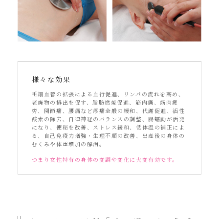
様々な効果
毛細血管の拡張による血行促進、リンパの流れを高め、
老廃物の排出を促す、脂肪燃焼促進、筋肉痛、筋肉疲
労、関節痛、腰痛など疼痛全般の緩和、代謝促進、活性
酸素の除去、自律神経のバランスの調整、腸蠕動が活発
になり、便秘を改善、ストレス緩和、低体温の補正によ
る、自己免疫力増強・生理不順の改善、出産後の身体の
むくみや体重増加の解消。
つまり女性特有の身体の変調や変化に大変有効です。