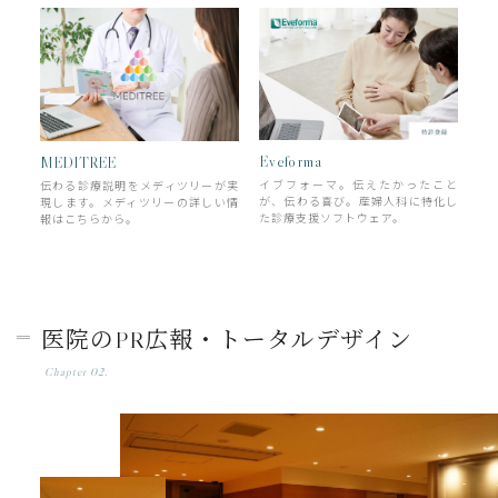
Eveforma
MEDITREE
イブフォーマ。伝えたかったこと
伝わる診療説明をメディツリーが実
が、伝わる喜び。産婦人科に特化し
現します。メディツリーの詳しい情
た診療支援ソフトウェア。
報はこちらから。
医院のPR広報・トータルデザイン
Chapter 02.