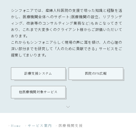
シンフォニアでは、産婦人科医院の支援で培った知識と経験を活
かし、医療機関全体へのサポート(医療機関の設立、リブランデ
ィング、改装等のコンサルティング業務など)もおこなってきて
おり、これまで大変多くのクライアント様からご評価いただいて
おります。
これからもシンフォニアらしく現場の声に耳を傾け、人の心理の
深い部分までを研究して「人のために貢献できる」サービスをご
提案してまいります。
診療支援システム
医院のPR広報
他医療機関対象サービス
Home
サービス案内
医療機関支援